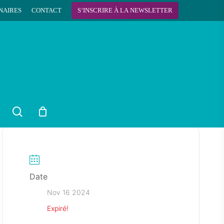
NAIRES
CONTACT
S
‘
I
N
S
C
R
I
R
E
À
L
A
N
E
W
S
L
E
T
T
E
R
search
Date
Nov 16 2024
Expiré!