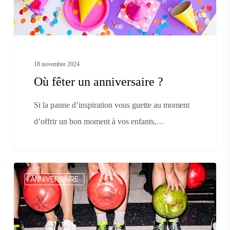
18 novembre 2024
Où fêter un anniversaire ?
Si la panne d’inspiration vous guette au moment
d’offrir un bon moment à vos enfants,…
Où
ANNIVERSAIRE
fêter
un
anniversaire