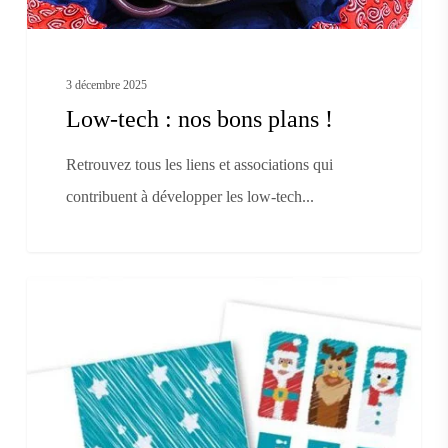
3 décembre 2025
Low-tech : nos bons plans !
Retrouvez tous les liens et associations qui
contribuent à développer les low-tech...
Une
ON BRICOLE
carte
de
voeux
pop-