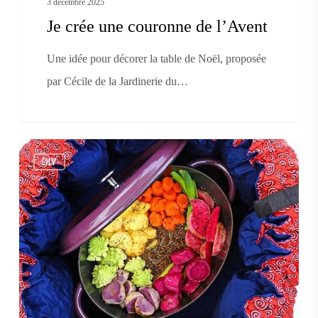
3 décembre 2025
Je crée une couronne de l’Avent
Une idée pour décorer la table de Noël, proposée
par Cécile de la Jardinerie du…
Low-
DIY
tech
:
nos
bons
plans
!