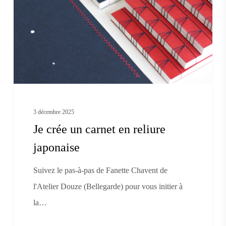
carnet
en
reliure
japonaise
3 décembre 2025
Je crée un carnet en reliure
japonaise
Suivez le pas-à-pas de Fanette Chavent de
l'Atelier Douze (Bellegarde) pour vous initier à
la…