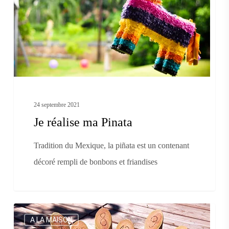
Pinata
24 septembre 2021
Je réalise ma Pinata
Tradition du Mexique, la piñata est un contenant
décoré rempli de bonbons et friandises
Je
A LA MAISON
fabrique