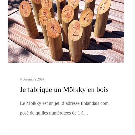
un
Mölkky
en
bois
4 décembre 2024
Je fabrique un Mölkky en bois
Le Mölkky est un jeu d’adresse finlandais com-
posé de quilles numérotées de 1 à…