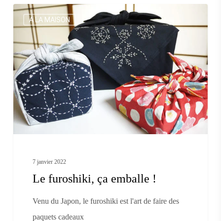
Le
A LA MAISON
furoshiki,
ça
emballe
!
7 janvier 2022
Le furoshiki, ça emballe !
Venu du Japon, le furoshiki est l'art de faire des
paquets cadeaux