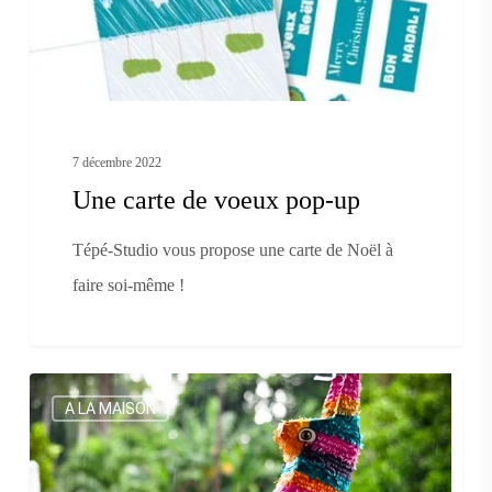
up
7 décembre 2022
Une carte de voeux pop-up
Tépé-Studio vous propose une carte de Noël à
faire soi-même !
Je
A LA MAISON
réalise
ma