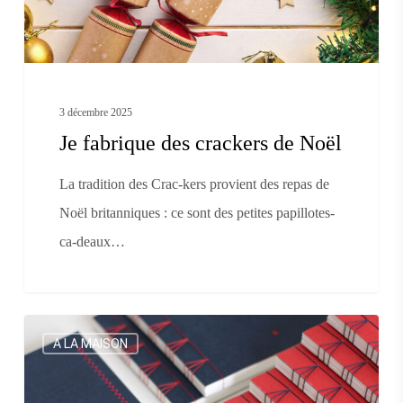
3 décembre 2025
Je fabrique des crackers de Noël
La tradition des Crac-kers provient des repas de
Noël britanniques : ce sont des petites papillotes-
ca-deaux…
Je
A LA MAISON
crée
un