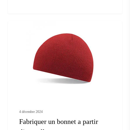
Fabriquer
A LA MAISON
un
bonnet
a
partir
d’un
pull
4 décembre 2024
Fabriquer un bonnet a partir