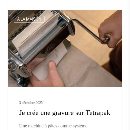
Je
A LA MAISON
crée
une
gravure
sur
Tetrapak
3 décembre 2025
Je crée une gravure sur Tetrapak
Une machine à pâtes comme système