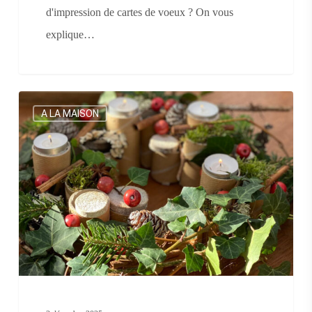
d'impression de cartes de voeux ? On vous
explique…
Je
A LA MAISON
crée
une
couronne
de
l’Avent