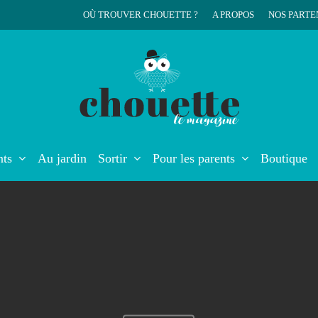
OÙ TROUVER CHOUETTE ?
A PROPOS
NOS PARTE
r
nts
Au jardin
Sortir
Pour les parents
Boutique