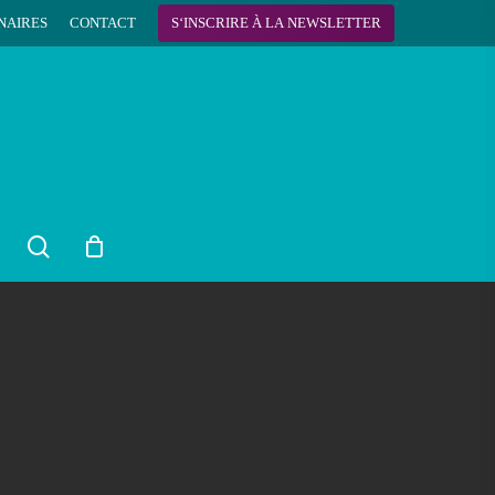
NAIRES
CONTACT
S
‘
I
N
S
C
R
I
R
E
À
L
A
N
E
W
S
L
E
T
T
E
R
search