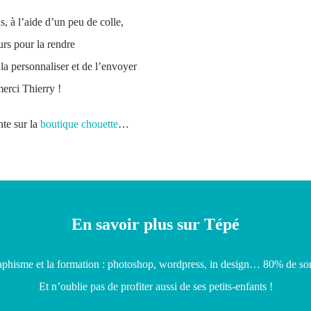
s, à l’aide d’un peu de colle,
urs pour la rendre
 la personnaliser et de l’envoyer
erci Thierry !
ente sur la
boutique chouette
…
En savoir plus sur Tépé
raphisme et la formation : photoshop, wordpress, in design… 80% de son 
Et n’oublie pas de profiter aussi de ses petits-enfants !