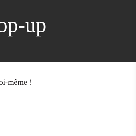
pop-up
soi-même !