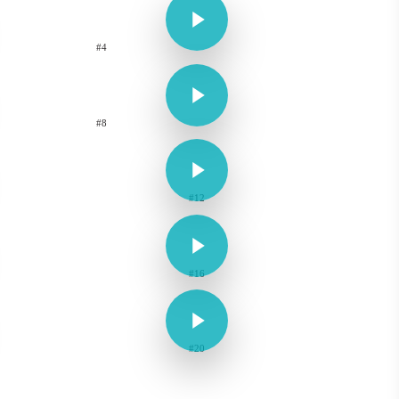
Play Video
#4
Play Video
Play Video
#8
Play Video
Play Video
#12
Play Video
Play Video
#16
Play Video
Play Video
#20