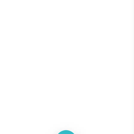
Play Video