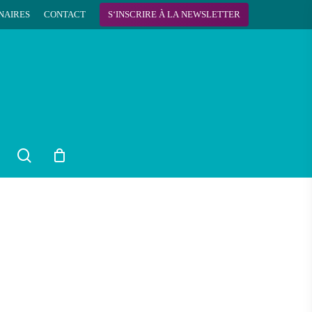
NAIRES
CONTACT
S
‘
I
N
S
C
R
I
R
E
À
L
A
N
E
W
S
L
E
T
T
E
R
search