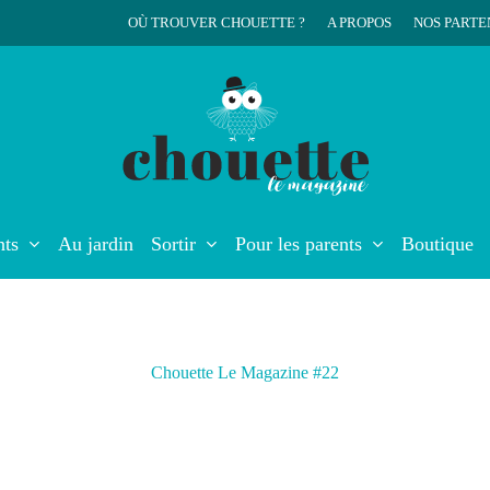
OÙ TROUVER CHOUETTE ?
A PROPOS
NOS PARTE
r
nts
Au jardin
Sortir
Pour les parents
Boutique
Chouette Le Magazine #22