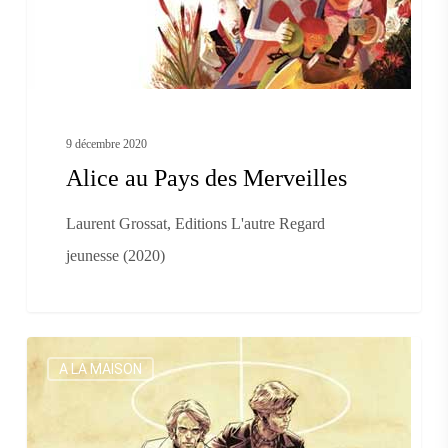
9 décembre 2020
Alice au Pays des Merveilles
Laurent Grossat, Editions L'autre Regard
jeunesse (2020)
La
A LA MAISON
patrie
des
frères