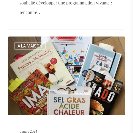
souhaité développer une programmation vivante :
rencontre…
Livres
A LA MAISON
de
cuisine.
Nos
chouchous!
6 mars 2024