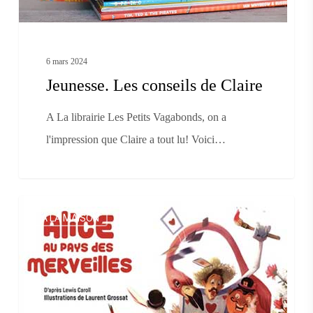
6 mars 2024
Jeunesse. Les conseils de Claire
A La librairie Les Petits Vagabonds, on a
l'impression que Claire a tout lu! Voici…
Alice
A LA MAISON
au
Pays
des
Merveilles