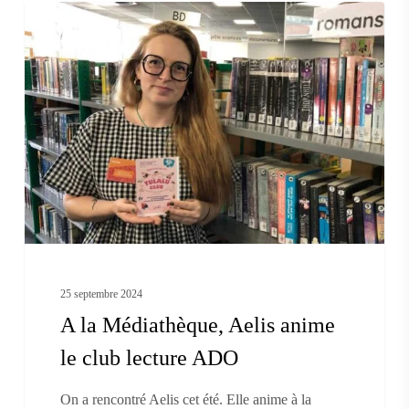
A
ON LIT
la
Médiathèque,
Aelis
anime
le
club
lecture
ADO
25 septembre 2024
A la Médiathèque, Aelis anime
le club lecture ADO
On a rencontré Aelis cet été. Elle anime à la