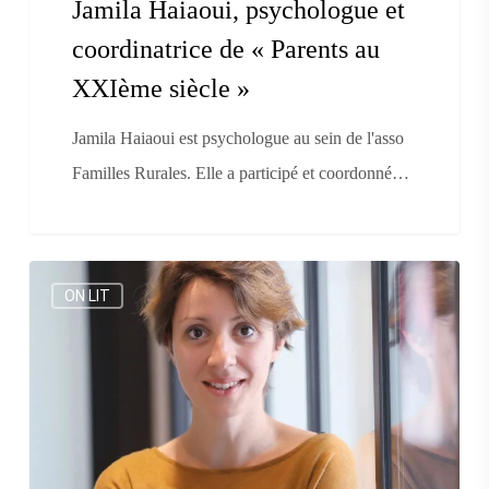
Jamila Haiaoui, psychologue et
coordinatrice de « Parents au
XXIème siècle »
Jamila Haiaoui est psychologue au sein de l'asso
Familles Rurales. Elle a participé et coordonné…
Mathilde
ON LIT
Tournier
fait
aimer
la
lecture
aux