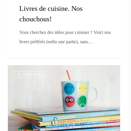
Livres de cuisine. Nos
chouchous!
Vous cherchez des idées pour cuisiner ? Voici nos
livres préférés (enfin une partie), sans…
Jeunesse.
A LA MAISON
Les
conseils
de
Claire