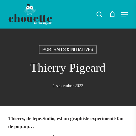
Skip
Menu
search
to
main
content
PORTRAITS & INITIATIVES
Thierry Pigeard
1 septembre 2022
Thierry, de tépè-Sudio, est un graphiste expérimenté fan
de pop-up…