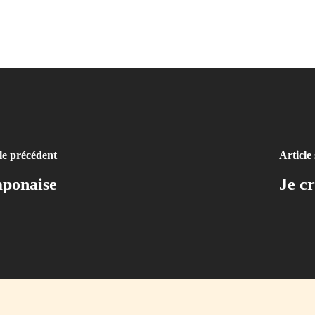
le précédent
Article
aponaise
Je c