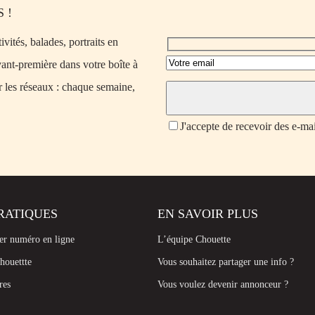
 !
vités, balades, portraits en
vant-première dans votre boîte à
r les réseaux : chaque semaine,
J'accepte de recevoir des e-ma
RATIQUES
EN SAVOIR PLUS
ier numéro en ligne
L’équipe Chouette
houettte
Vous souhaitez partager une info ?
res
Vous voulez devenir annonceur ?