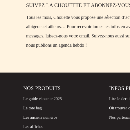
SUIVEZ LA CHOUETTE ET ABONNEZ-VOUS
Tous les mois, Chouette vous propose une sélection d’acti
albigeois et ailleurs… Pour recevoir toutes les infos en a
messages, laissez-nous votre email. Suivez-nous aussi su
nous publions un agenda hebdo !
NOS PRODUITS
INFOS P
Le guide chouette 2025
Lire le dern
Le tote bag
Où trouver c
Les anciens numéros
Nos partenai
Les affiches