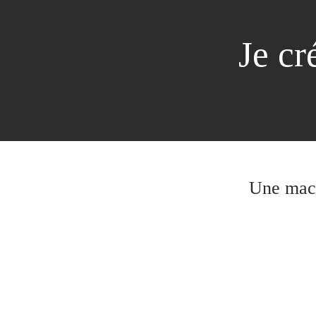
Je cr
Une mach