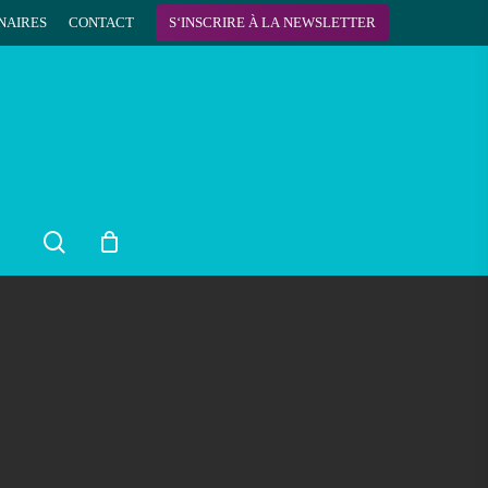
NAIRES
CONTACT
S
‘
I
N
S
C
R
I
R
E
À
L
A
N
E
W
S
L
E
T
T
E
R
search