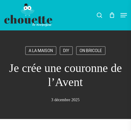
Skip
Men
search
to
main
content
A LA MAISON
DIY
ON BRICOLE
Je crée une couronne de
l’Avent
3 décembre 2025