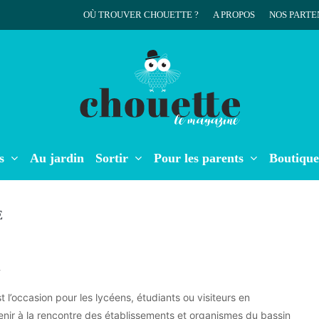
OÙ TROUVER CHOUETTE ?
A PROPOS
NOS PARTE
r
s
Au jardin
Sortir
Pour les parents
Boutique
E
i
t l’occasion pour les lycéens, étudiants ou visiteurs en
enir à la rencontre des établissements et organismes du bassin