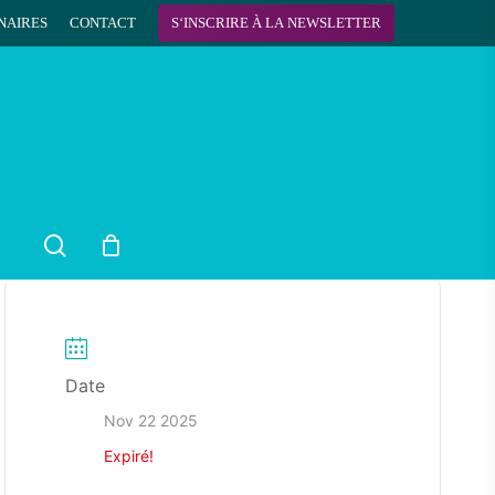
NAIRES
CONTACT
S
‘
I
N
S
C
R
I
R
E
À
L
A
N
E
W
S
L
E
T
T
E
R
search
Date
Nov 22 2025
Expiré!