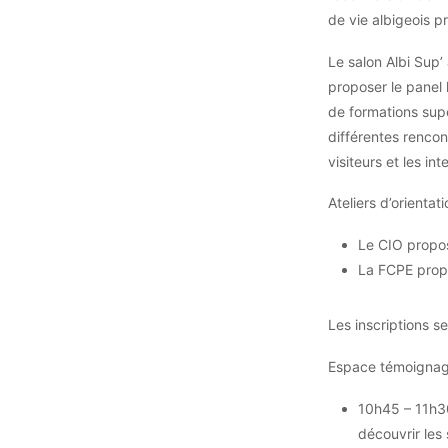
de vie albigeois 
Le salon Albi Sup’
proposer le panel l
de formations sup
différentes renco
visiteurs et les in
Ateliers d’orientati
Le CIO propos
La FCPE propos
Les inscriptions s
Espace témoigna
10h45 – 11h30 
découvrir les 