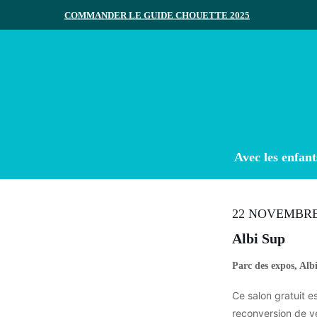
Skip
COMMANDER LE GUIDE CHOUETTE 2025
to
main
content
Appuyez sur Entrée pour rechercher ou ESC pour ferme
Avec les enfant
22 NOVEMBR
Albi Sup
Parc des expos, Alb
Ce salon gratuit es
reconversion de v