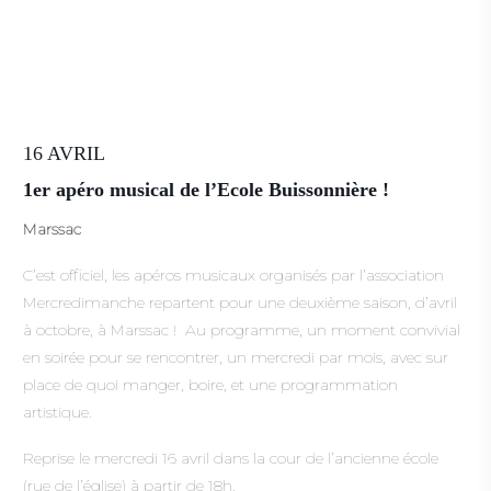
16 AVRIL
1er apéro musical de l’Ecole Buissonnière !
Marssac
C’est officiel, les apéros musicaux organisés par l’association
Mercredimanche repartent pour une deuxième saison, d’avril
à octobre, à Marssac ! Au programme, un moment convivial
en soirée pour se rencontrer, un mercredi par mois, avec sur
place de quoi manger, boire, et une programmation
artistique.
Reprise le mercredi 16 avril dans la cour de l’ancienne école
(rue de l’église) à partir de 18h.