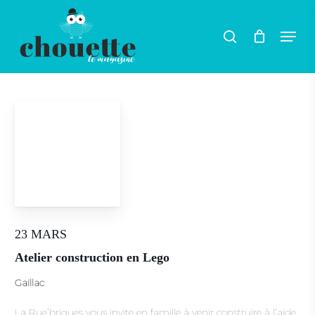
Skip
Men
search
to
main
content
23 MARS
Atelier construction en Lego
Gaillac
La Rue’briques vous invite en famille à venir construire à l’aide