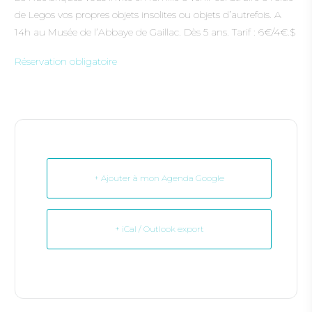
de Legos vos propres objets insolites ou objets d’autrefois. A
14h au Musée de l’Abbaye de Gaillac. Dès 5 ans. Tarif : 6€/4€.$
Réservation obligatoire
+ Ajouter à mon Agenda Google
+ iCal / Outlook export