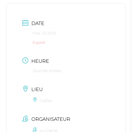
DATE
Mar 23 2025
Expiré!
HEURE
Journée entière
LIEU
Gaillac
ORGANISATEUR
Lo Capial