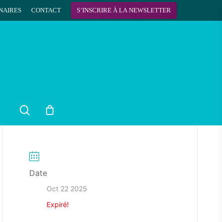
NAIRES
CONTACT
S
‘
I
N
S
C
R
I
R
E
À
L
A
N
E
W
S
L
E
T
T
E
R
search
Date
Oct 22 2025
Expiré!