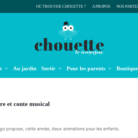
OÙ TROUVER CHOUETTE ?
A PROPOS
NOS PARTE
r
s
Au jardin
Sortir
Pour les parents
Boutique
re et conte musical
ngo propose, cette année, deux animations pour les enfants.