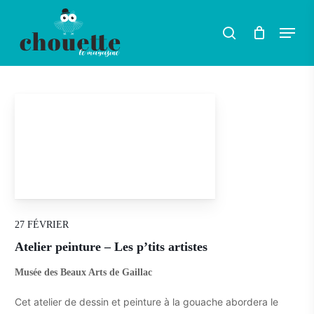
Skip
Menu
search
to
Rechercher
main
content
27 FÉVRIER
Atelier peinture – Les p’tits artistes
Musée des Beaux Arts de Gaillac
Cet atelier de dessin et peinture à la gouache abordera le