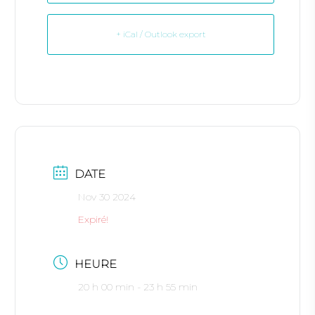
+ iCal / Outlook export
DATE
Nov 30 2024
Expiré!
HEURE
20 h 00 min - 23 h 55 min