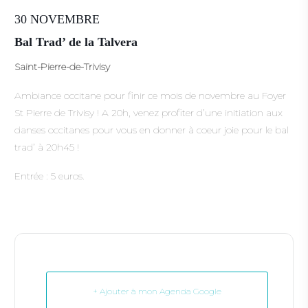
30 NOVEMBRE
Bal Trad’ de la Talvera
Saint-Pierre-de-Trivisy
Ambiance occitane pour finir ce mois de novembre au Foyer
St Pierre de Trivisy ! A 20h, venez profiter d’une initiation aux
danses occitanes pour vous en donner à coeur joie pour le bal
trad’ à 20h45 !
Entrée : 5 euros.
+ Ajouter à mon Agenda Google