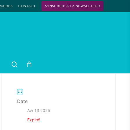
NAIRES
CONTACT
S
‘
I
N
S
C
R
I
R
E
À
L
A
N
E
W
S
L
E
T
T
E
R
search
Date
Avr 13 2025
Expiré!