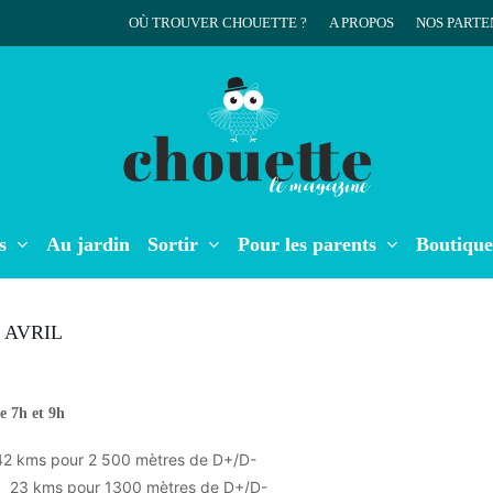
OÙ TROUVER CHOUETTE ?
A PROPOS
NOS PARTE
r
s
Au jardin
Sortir
Pour les parents
Boutique
 AVRIL
e 7h et 9h
 kms pour 2 500 mètres de D+/D-
 23 kms pour 1300 mètres de D+/D-