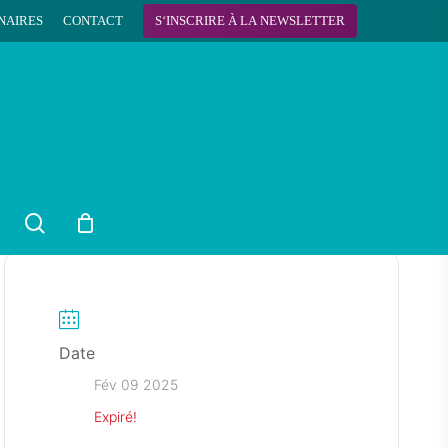
NAIRES
CONTACT
S
‘
I
N
S
C
R
I
R
E
À
L
A
N
E
W
S
L
E
T
T
E
R
search
Date
Fév 09 2025
Expiré!