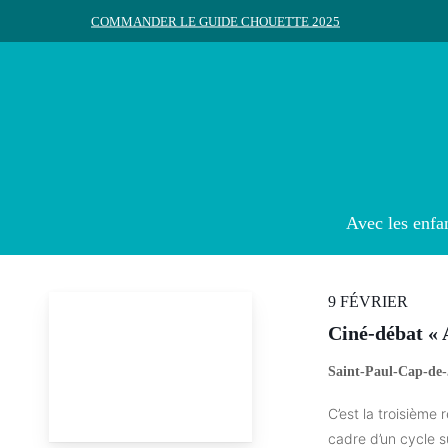
Skip
COMMANDER LE GUIDE CHOUETTE 2025
to
main
content
Rechercher
Appuyez sur Entrée pour rechercher ou ESC pour ferme
Avec les enfa
9 FÉVRIER
Ciné-débat « 
Saint-Paul-Cap-de
C’est la troisième 
cadre d’un cycle s