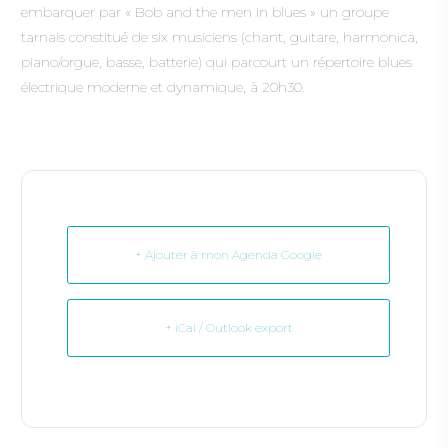
embarquer par « Bob and the men in blues » un groupe
tarnais constitué de six musiciens (chant, guitare, harmonica,
piano/orgue, basse, batterie) qui parcourt un répertoire blues
électrique moderne et dynamique, à 20h30.
+ Ajouter à mon Agenda Google
+ iCal / Outlook export