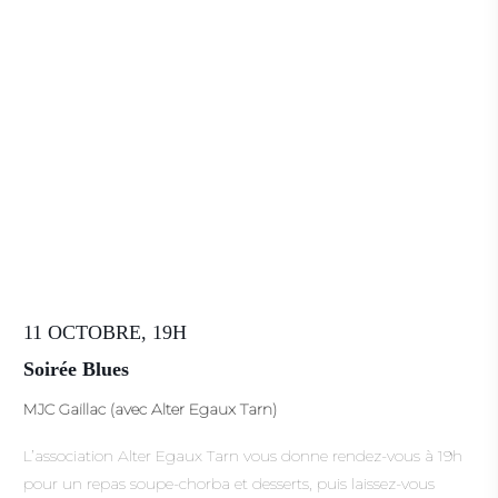
11 OCTOBRE, 19H
Soirée Blues
MJC Gaillac (avec Alter Egaux Tarn)
L’association Alter Egaux Tarn vous donne rendez-vous à 19h
pour un repas soupe-chorba et desserts, puis laissez-vous