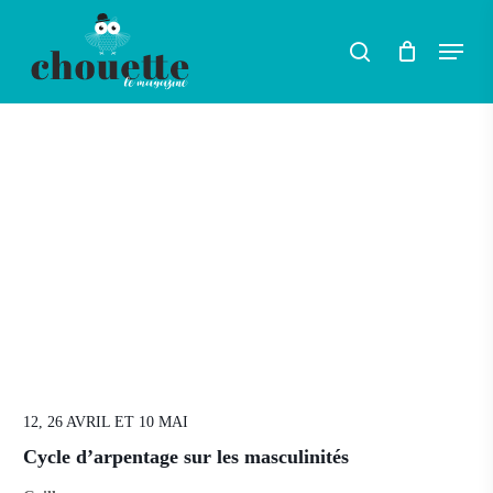
Skip
Menu
search
to
Rechercher
main
content
12, 26 AVRIL ET 10 MAI
Cycle d’arpentage sur les masculinités