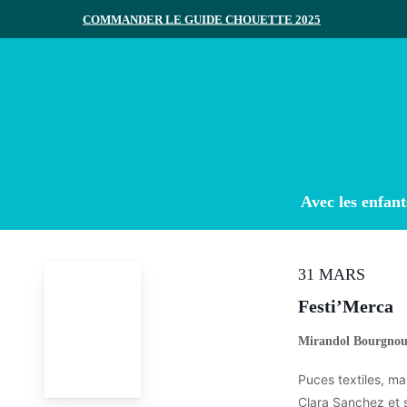
Skip
COMMANDER LE GUIDE CHOUETTE 2025
to
main
content
Appuyez sur Entrée pour rechercher ou ESC pour ferme
Avec les enfant
31 MARS
Festi’Merca
Mirandol Bourgno
Puces textiles, ma
Clara Sanchez et 