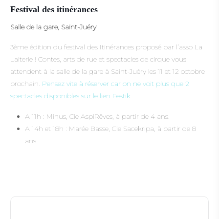
Festival des itinérances
Salle de la gare, Saint-Juéry
3ème édition du festival des Itinérances proposé par l’asso La
Laiterie ! Contes, arts de rue et spectacles de cirque vous
attendent à la salle de la gare à Saint-Juéry les 11 et 12 octobre
prochain.
Pensez vite à réserver car on ne voit plus que 2
spectacles disponibles sur le lien Festik
…
A 11h : Minus, Cie AspiRêves, à partir de 4 ans.
A 14h et 18h : Marée Basse, Cie Sacekripa, à partir de 8
ans