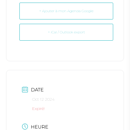
+ Ajouter à mon Agenda Google
+ iCal / Outlook export
DATE
Oct 12 2024
Expiré!
HEURE