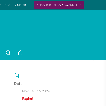
NAIRES
CONTACT
S
‘
I
N
S
C
R
I
R
E
À
L
A
N
E
W
S
L
E
T
T
E
R
search
Date
Nov 04 - 15 2024
Expiré!