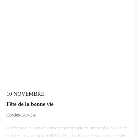
10 NOVEMBRE
Fête de la bonne vie
Cordes-Sur-Ciel
Confection d’une croustade géante (dans une poêle de 2,5 m
et sous la supervision d’Yves Thuriès !), lâcher de clowns, swing