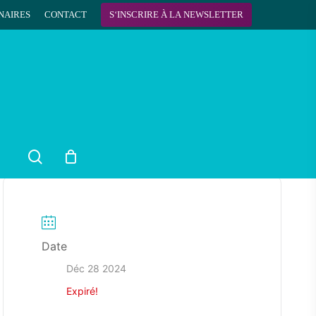
NAIRES
CONTACT
S
‘
I
N
S
C
R
I
R
E
À
L
A
N
E
W
S
L
E
T
T
E
R
search
Date
Déc 28 2024
Expiré!