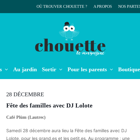
OÙ TROUVER CHOUETTE ?
A PROPOS
NOS PARTE
r
s
Au jardin
Sortir
Pour les parents
Boutique
28 DÉCEMBRE
Fête des familles avec DJ Lolote
Café Plùm (Lautrec)
Samedi 28 décembre aura lieu la Fête des familles avec DJ
Lolote, pour les grand.es et les petit.es. Au programme : une