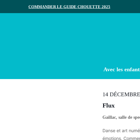
Skip
COMMANDER LE GUIDE CHOUETTE 2025
to
main
content
Appuyez sur Entrée pour rechercher ou ESC pour ferme
Avec les enfant
14 DÉCEMBR
Flux
Gaillac, salle de spe
Danse et art numé
émotions. Comment 