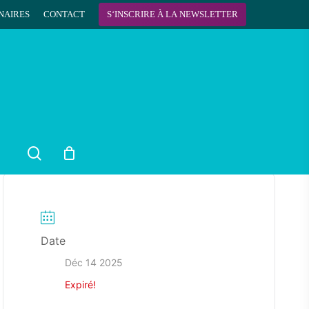
NAIRES
CONTACT
S
‘
I
N
S
C
R
I
R
E
À
L
A
N
E
W
S
L
E
T
T
E
R
search
Date
Déc 14 2025
Expiré!