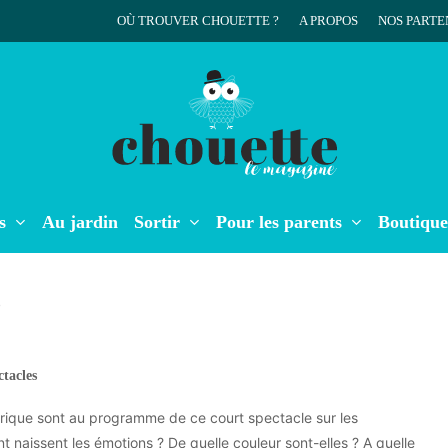
OÙ TROUVER CHOUETTE ?
A PROPOS
NOS PARTE
r
s
Au jardin
Sortir
Pour les parents
Boutique
E
ctacles
rique sont au programme de ce court spectacle sur les
naissent les émotions ? De quelle couleur sont-elles ? A quelle