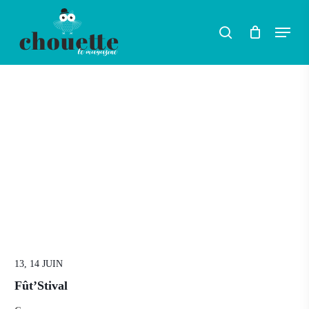
Skip
Menu
search
to
Rechercher
main
content
13, 14 JUIN
Fût’Stival