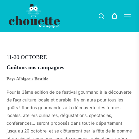
Skip
Menu
search
to
main
content
11-20 OCTOBRE
Goûtons nos campagnes
Pays Albigeois Bastide
Pour la 3ème édition de ce festival gourmand à la découverte
de l’agriculture locale et durable, il y en aura pour tous les
goûts ! Randos gourmandes à la découverte des fermes
locales, ateliers culinaires, dégustations, spectacles,
conférences… seront proposés dans tout le département
jusqu’au 20 octobre et se clôtureront par la fête de la pomme
et du vivant, avec pressage de pommes, animations, apéro-