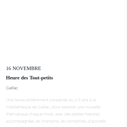
16 NOVEMBRE
Heure des Tout-petits
Gaillac
Une heure entièrement consacrée au 2-5 ans à la
médiathèque de Gaillac, pour explorer une nouvelle
thématique chaque mois, avec des petites histoires
accompagnées de chansons, de comptines, d’activités