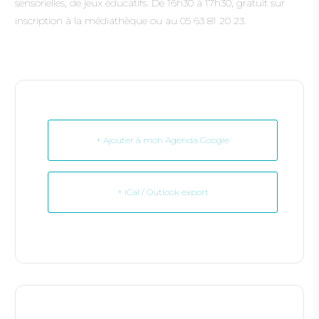
sensorielles, de jeux éducatifs. De 16h30 à 17h30, gratuit sur
inscription à la médiathèque ou au 05 63 81 20 23.
+ Ajouter à mon Agenda Google
+ iCal / Outlook export