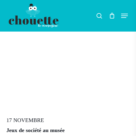
Skip
Menu
search
to
main
content
17 NOVEMBRE
Jeux de société au musée