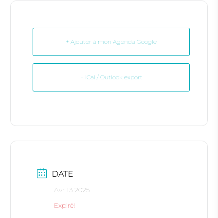
+ Ajouter à mon Agenda Google
+ iCal / Outlook export
DATE
Avr 13 2025
Expiré!