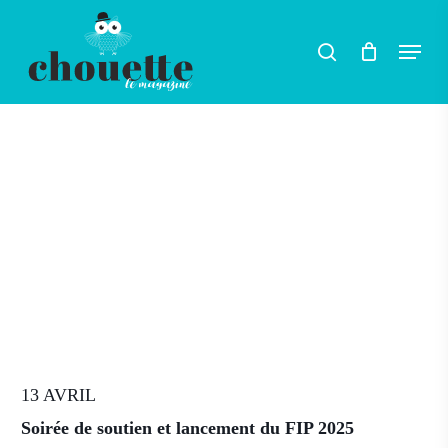
Skip
Men
search
to
main
content
13 AVRIL
Soirée de soutien et lancement du FIP 2025