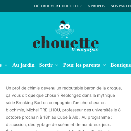
OÙ TROUVER CHOUETTE ?
A PROPOS
NOS PARTE
r
s
Au jardin
Sortir
Pour les parents
Boutique
Un prof de chimie devenu un redoutable baron de la drogue,
ça vous dit quelque chose ? Replongez dans la mythique
série Breaking Bad en compagnie d’un chercheur en
biochimie, Michel TREILHOU, professeur des universités le 8
octobre prochain à 18h au Cube à Albi. Au programme :
discussion, décryptage de scène et de nombreux jeux.