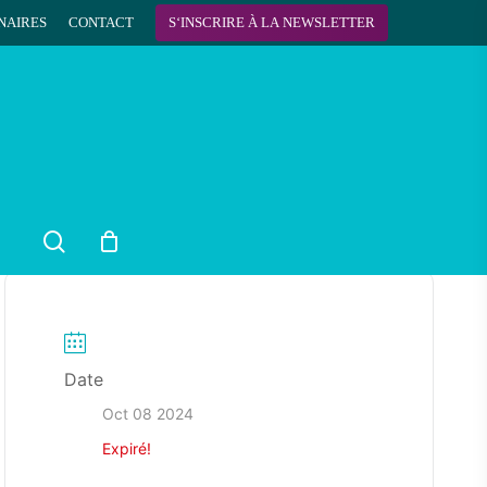
NAIRES
CONTACT
S
‘
I
N
S
C
R
I
R
E
À
L
A
N
E
W
S
L
E
T
T
E
R
search
Date
Oct 08 2024
Expiré!