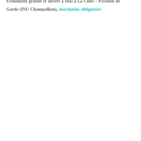
Événement gratuit et ouvert à tous à La Cube – Pavillon de
Garde (INU Champollion),
inscription obligatoire