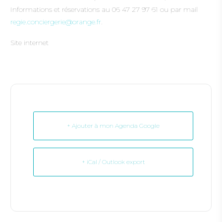
Informations et réservations au 06 47 27 97 61 ou par mail
regie.conciergerie@orange.fr
.
Site internet
+ Ajouter à mon Agenda Google
+ iCal / Outlook export