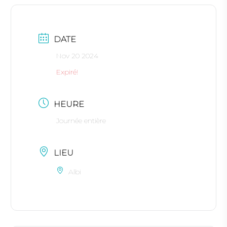
DATE
Nov 20 2024
Expiré!
HEURE
Journée entière
LIEU
Albi