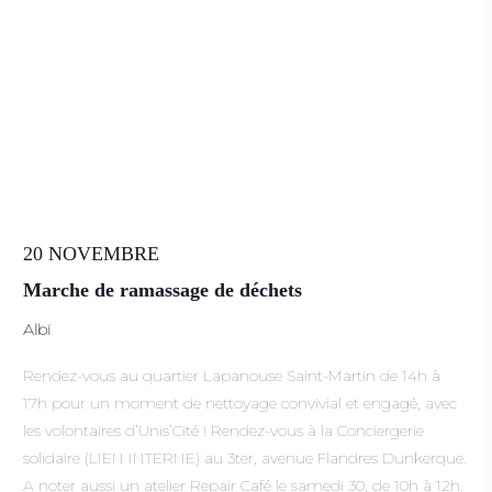
20 NOVEMBRE
Marche de ramassage de déchets
Albi
Rendez-vous au quartier Lapanouse Saint-Martin de 14h à
17h pour un moment de nettoyage convivial et engagé, avec
les volontaires d’Unis’Cité ! Rendez-vous à la Conciergerie
solidaire (LIEN INTERNE) au 3ter, avenue Flandres Dunkerque.
A noter aussi un atelier Repair Café le samedi 30, de 10h à 12h.