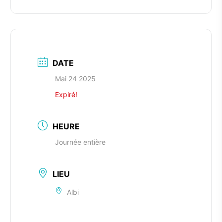
DATE
Mai 24 2025
Expiré!
HEURE
Journée entière
LIEU
Albi