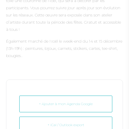
toile une couronne de Noël, qui sera à décorer par les
participants. Vous pourrez suivre jour après jour son évolution
sur les réseaux. Cette œuvre sera exposée dans son atelier
d’artiste durant toute la période des fêtes. Gratuit et accessible
à tous !
Également marché de Noël le week-end du 14 et 15 décembre
(13h-19h) : peintures, bijoux, carnets, stickers, cartes, tee-shirt,
bougies..
+ Ajouter à mon Agenda Google
+ iCal / Outlook export