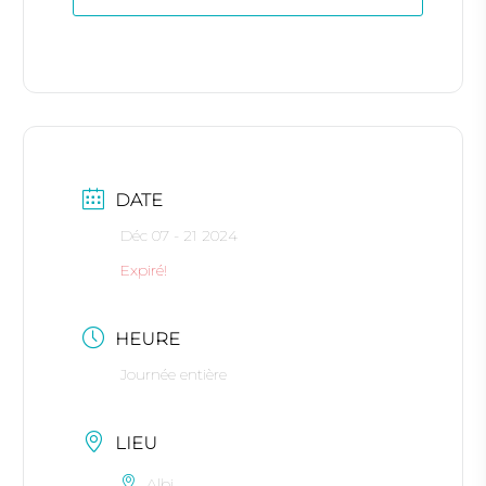
DATE
Déc 07 - 21 2024
Expiré!
HEURE
Journée entière
LIEU
Albi