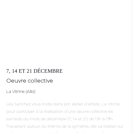
7, 14 ET 21 DÉCEMBRE
Oeuvre collective
La Vitrine (Albi)
Léa Sanchez vous invite dans son atelier d’artiste, La Vitrine,
pour participer à la réalisation d’une œuvre collective les
samedis du mois de décembre (7, 14 et 21) de 13h à 19h.
Travaillant autour du thème de la symétrie, elle va réaliser sur