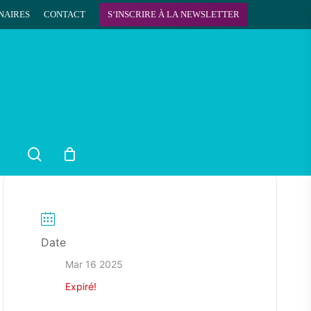
NAIRES
CONTACT
S
‘
I
N
S
C
R
I
R
E
À
L
A
N
E
W
S
L
E
T
T
E
R
search
Date
Mar 16 2025
Expiré!