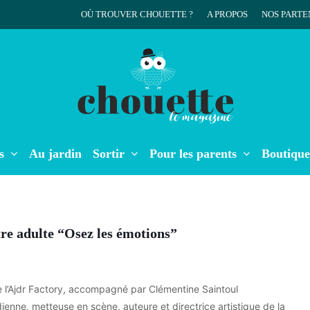
OÙ TROUVER CHOUETTE ?
A PROPOS
NOS PARTE
r
s
Au jardin
Sortir
Pour les parents
Boutique
tre adulte “Osez les émotions”
e l’Ajdr Factory, accompagné par Clémentine Saintoul
nne, metteuse en scène, auteure et directrice artistique de la