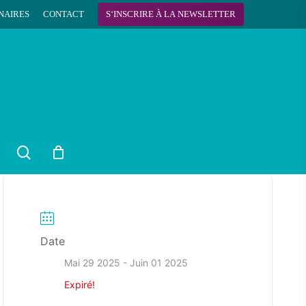
NAIRES
CONTACT
S
‘
I
N
S
C
R
I
R
E
À
L
A
N
E
W
S
L
E
T
T
E
R
search
Date
Mai 29 2025
- Juin 01 2025
Expiré!