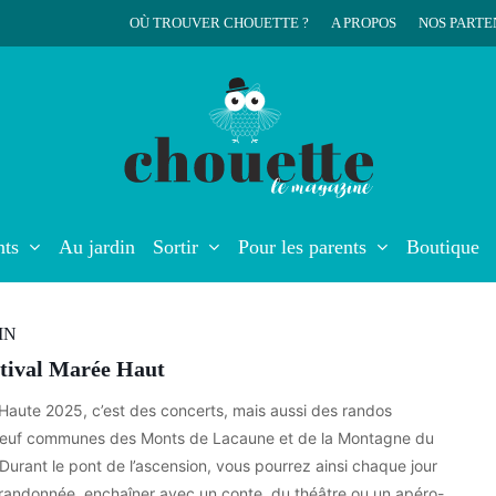
OÙ TROUVER CHOUETTE ?
A PROPOS
NOS PARTE
r
nts
Au jardin
Sortir
Pour les parents
Boutique
IN
stival Marée Haut
 Haute 2025, c’est des concerts, mais aussi des randos
neuf communes des Monts de Lacaune et de la Montagne du
urant le pont de l’ascension, vous pourrez ainsi chaque jour
randonnée, enchaîner avec un conte, du théâtre ou un apéro-