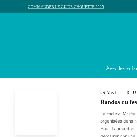
Skip
COMMANDER LE GUIDE CHOUETTE 2025
to
main
content
Rechercher
Appuyez sur Entrée pour rechercher ou ESC pour ferme
Avec les enfa
29 MAI – 1ER JU
Randos du fe
Le Festival Marée
organisées dans 
Haut-Languedoc. D
démarrer par une 