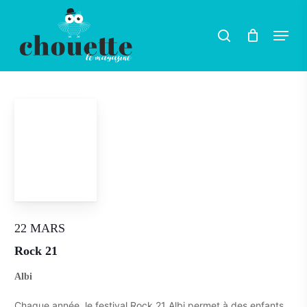
Skip
Menu
search
to
main
content
22 MARS
Rock 21
Albi
Chaque année, le festival Rock 21 Albi permet à des enfants