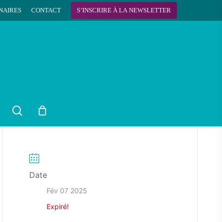
NAIRES
CONTACT
S
‘
I
N
S
C
R
I
R
E
À
L
A
N
E
W
S
L
E
T
T
E
R
search
Date
Fév 07 2025
Expiré!