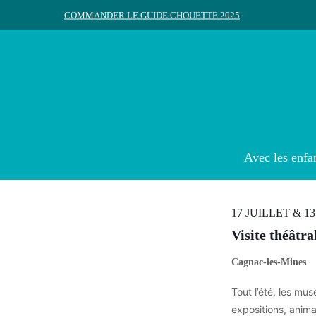
Skip
COMMANDER LE GUIDE CHOUETTE 2025
to
main
content
Appuyez sur Entrée pour rechercher ou ESC pour ferme
Avec les enfa
17 JUILLET & 1
Visite théâtr
Cagnac-les-Mines
Tout l’été, les mu
expositions, anima