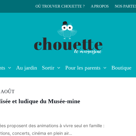
OÙ TROUVER CHOUETTE ?
A PROPOS
NOS PARTE
r
nts
Au jardin
Sortir
Pour les parents
Boutique
3 AOÛT
alisée et ludique du Musée-mine
sées proposent des animations à vivre seul en famille :
tions, concerts, cinéma en plein air…