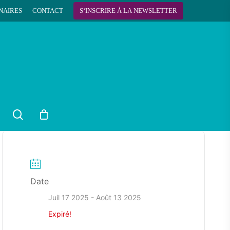
NAIRES
CONTACT
S
‘
I
N
S
C
R
I
R
E
À
L
A
N
E
W
S
L
E
T
T
E
R
search
Date
Juil 17 2025
- Août 13 2025
Expiré!