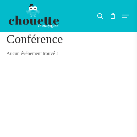
Skip
Menu
search
to
main
content
Conférence
Aucun événement trouvé !