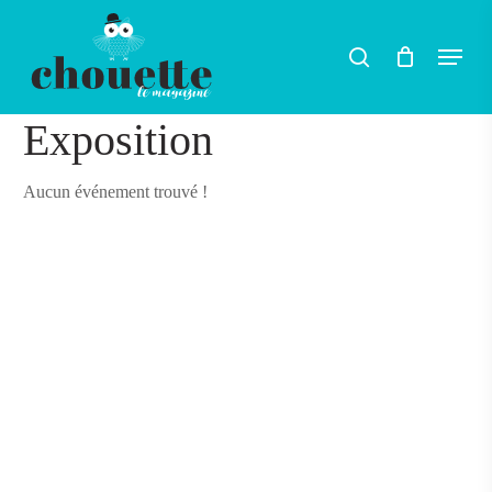
Skip
Menu
search
to
main
content
Exposition
Aucun événement trouvé !