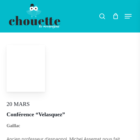
Skip
Menu
search
to
main
content
20 MARS
Conférence “Velasquez”
Gaillac
Ancien professeur d’espagnol, Michel Assemat nous fait