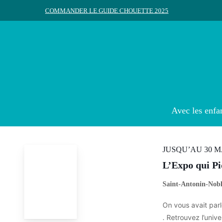
Skip
COMMANDER LE GUIDE CHOUETTE 2025
to
main
content
Rechercher
Appuyez sur Entrée pour rechercher ou ESC pour ferme
Avec les enfa
JUSQU’AU 30 
L’Expo qui P
Saint-Antonin-Nobl
On vous avait parl
. Retrouvez l’univ