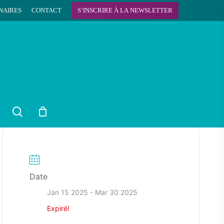
NAIRES
CONTACT
S
‘
I
N
S
C
R
I
R
E
À
L
A
N
E
W
S
L
E
T
T
E
R
search
Date
Jan 15 2025
- Mar 30 2025
Expiré!