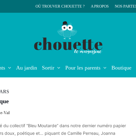
OÙ TROUVER CHOUETTE ?
A PROPOS
NOS PARTE
r
nts
Au jardin
Sortir
Pour les parents
Boutique
MARS
ique
e-Val
é du collectif “Bleu Moutarde” dans notre dernier numéro papier
ers doux, poétique et… piquant de Camille Perreau, Joanna