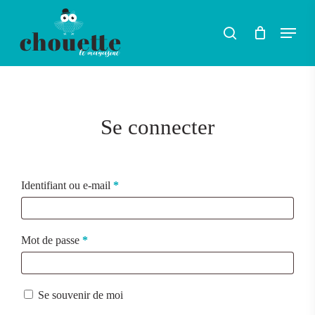
Skip
Menu
search
to
main
content
Se connecter
Obligatoire
Identifiant ou e-mail
*
Obligatoire
Mot de passe
*
Se souvenir de moi