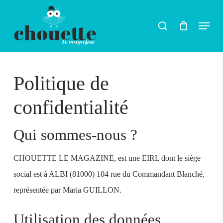
Skip
Menu
search
to
main
content
Politique de
confidentialité
Qui sommes-nous ?
CHOUETTE LE MAGAZINE, est une EIRL dont le siège
social est à ALBI (81000) 104 rue du Commandant Blanché,
représentée par Maria GUILLON.
Utilisation des données