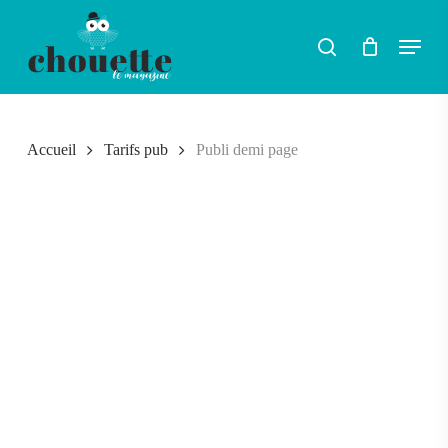
Skip
Menu
search
to
RECHERCHER
main
content
Accueil
Tarifs pub
Publi demi page