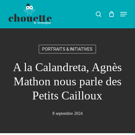
Skip
Menu
search
to
Rechercher
main
content
PORTRAITS & INITIATIVES
A la Calandreta, Agnès
Mathon nous parle des
Petits Cailloux
8 septembre 2024