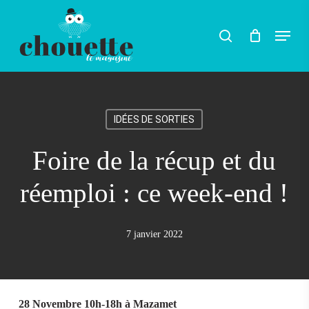
Skip
Menu
search
to
main
content
IDÉES DE SORTIES
Foire de la récup et du
réemploi : ce week-end !
7 janvier 2022
28 Novembre 10h-18h à Mazamet