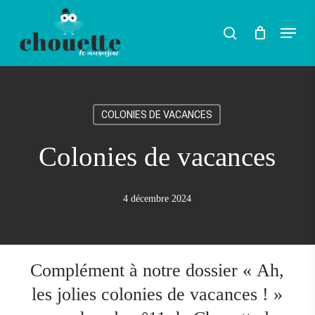
Skip
Menu
search
to
main
content
COLONIES DE VACANCES
Colonies de vacances
4 décembre 2024
Complément à notre dossier « Ah,
les jolies colonies de vacances ! »