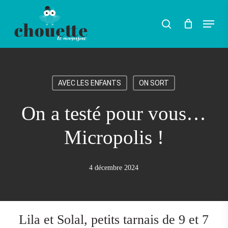
Skip
Menu
search
to
Rechercher
main
content
AVEC LES ENFANTS
ON SORT
On a testé pour vous…
Micropolis !
4 décembre 2024
Lila et Solal, petits tarnais de 9 et 7